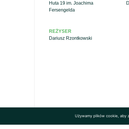
Huta 19 im. Joachima
D
Fersengelda
REŻYSER
Dariusz Rzontkowski
Używamy plików cookie, aby za