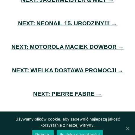
NEXT:
NEONAIL 15. URODZINY!!! →
NEXT:
MOTOROLA MACIEK DOWBOR →
NEXT:
WIELKA DOSTAWA PROMOCJI →
NEXT:
PIERRE FABRE →
Używamy plików cookie, aby zapewnić najlepszą jakość
SZUT SZUT STUDIO
© 2023 /
Polityka prywatności
/
korzystania z naszej witryny.
Dobrze!
Polityka prywatności