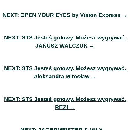
NEXT:
OPEN YOUR EYES by Vision Express →
NEXT:
STS Jesteś gotowy. Możesz wygrywać.
JANUSZ WALCZUK →
NEXT:
STS Jesteś gotowy. Możesz wygrywać.
Aleksandra Mirosław →
NEXT:
STS Jesteś gotowy. Możesz wygrywać.
REZI →
NEXT:
JAGERMEISTER & MIŁY →